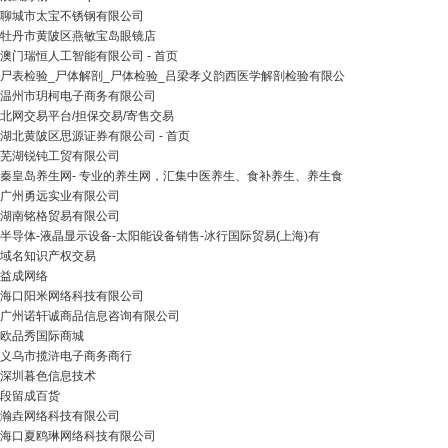
聊城市太宝不锈钢有限公司
牡丹市黄陂区燕敏宝岛眼镜店
澳门瑞恒人工智能有限公司 - 首页
尸表检验_尸体解剖_尸体检验_吕梁孝义韵西医学解剖检验有限公
温州市玥柯电子商务有限公司
北网交易平台/担保交易/寄售交易
湖北黄陂区思源证券有限公司 - 首页
芜湖锐钝工贸有限公司
秦皇岛养生网- 专业的养生网，汇集中医养生、食补养生、养生食
广州勇远实业有限公司
湖南铭格贸易有限公司
半导体-液晶显示设备-太阳能设备销售-冰行国际贸易(上海)有
域名知识产权交易
益成网络
海口阳米网络科技有限公司
广州诺轩诚商品信息咨询有限公司
欧品秀国际商城
义乌市揽浒电子商务商行
深圳暮色信息技术
段留成百货
瀚垚网络科技有限公司
海口夏鸥琳网络科技有限公司