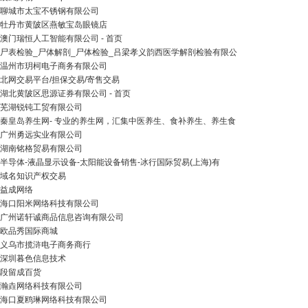
聊城市太宝不锈钢有限公司
牡丹市黄陂区燕敏宝岛眼镜店
澳门瑞恒人工智能有限公司 - 首页
尸表检验_尸体解剖_尸体检验_吕梁孝义韵西医学解剖检验有限公
温州市玥柯电子商务有限公司
北网交易平台/担保交易/寄售交易
湖北黄陂区思源证券有限公司 - 首页
芜湖锐钝工贸有限公司
秦皇岛养生网- 专业的养生网，汇集中医养生、食补养生、养生食
广州勇远实业有限公司
湖南铭格贸易有限公司
半导体-液晶显示设备-太阳能设备销售-冰行国际贸易(上海)有
域名知识产权交易
益成网络
海口阳米网络科技有限公司
广州诺轩诚商品信息咨询有限公司
欧品秀国际商城
义乌市揽浒电子商务商行
深圳暮色信息技术
段留成百货
瀚垚网络科技有限公司
海口夏鸥琳网络科技有限公司