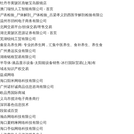
牡丹市黄陂区燕敏宝岛眼镜店
澳门瑞恒人工智能有限公司 - 首页
尸表检验_尸体解剖_尸体检验_吕梁孝义韵西医学解剖检验有限公
温州市玥柯电子商务有限公司
北网交易平台/担保交易/寄售交易
湖北黄陂区思源证券有限公司 - 首页
芜湖锐钝工贸有限公司
秦皇岛养生网- 专业的养生网，汇集中医养生、食补养生、养生食
广州勇远实业有限公司
湖南铭格贸易有限公司
半导体-液晶显示设备-太阳能设备销售-冰行国际贸易(上海)有
域名知识产权交易
益成网络
海口阳米网络科技有限公司
广州诺轩诚商品信息咨询有限公司
欧品秀国际商城
义乌市揽浒电子商务商行
深圳暮色信息技术
段留成百货
瀚垚网络科技有限公司
海口夏鸥琳网络科技有限公司
海口亭似网络科技有限公司